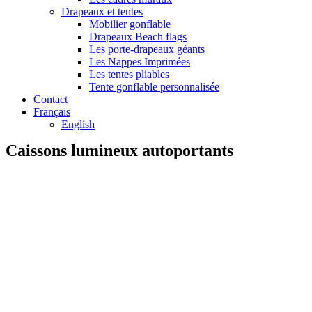
Drapeaux et tentes
Mobilier gonflable
Drapeaux Beach flags
Les porte-drapeaux géants
Les Nappes Imprimées
Les tentes pliables
Tente gonflable personnalisée
Contact
Français
English
Caissons lumineux autoportants