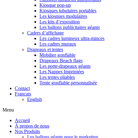
Kiosque pop-up
Kiosques tubulaires portables
Les kiosques modulaires
Les kits d’exposition
Les ballons publicitaires géants
Cadres d’affichage
Les cadres lumineux ultra-minces
Les cadres muraux
Drapeaux et tentes
Mobilier gonflable
Drapeaux Beach flags
Les porte-drapeaux géants
Les Nappes Imprimées
Les tentes pliables
Tente gonflable personnalisée
Contact
Français
English
Menu
Accueil
À propos de nous
Nos Produits
Les ballons géants pour le marketing