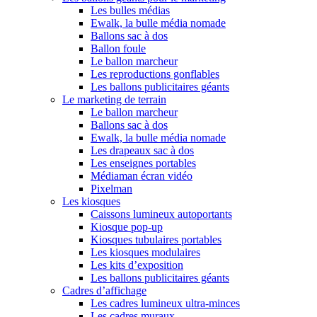
Les bulles médias
Ewalk, la bulle média nomade
Ballons sac à dos
Ballon foule
Le ballon marcheur
Les reproductions gonflables
Les ballons publicitaires géants
Le marketing de terrain
Le ballon marcheur
Ballons sac à dos
Ewalk, la bulle média nomade
Les drapeaux sac à dos
Les enseignes portables
Médiaman écran vidéo
Pixelman
Les kiosques
Caissons lumineux autoportants
Kiosque pop-up
Kiosques tubulaires portables
Les kiosques modulaires
Les kits d’exposition
Les ballons publicitaires géants
Cadres d’affichage
Les cadres lumineux ultra-minces
Les cadres muraux