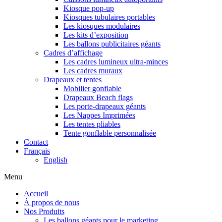
Kiosque pop-up
Kiosques tubulaires portables
Les kiosques modulaires
Les kits d’exposition
Les ballons publicitaires géants
Cadres d’affichage
Les cadres lumineux ultra-minces
Les cadres muraux
Drapeaux et tentes
Mobilier gonflable
Drapeaux Beach flags
Les porte-drapeaux géants
Les Nappes Imprimées
Les tentes pliables
Tente gonflable personnalisée
Contact
Français
English
Menu
Accueil
À propos de nous
Nos Produits
Les ballons géants pour le marketing