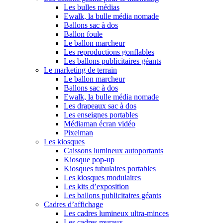
Les bulles médias
Ewalk, la bulle média nomade
Ballons sac à dos
Ballon foule
Le ballon marcheur
Les reproductions gonflables
Les ballons publicitaires géants
Le marketing de terrain
Le ballon marcheur
Ballons sac à dos
Ewalk, la bulle média nomade
Les drapeaux sac à dos
Les enseignes portables
Médiaman écran vidéo
Pixelman
Les kiosques
Caissons lumineux autoportants
Kiosque pop-up
Kiosques tubulaires portables
Les kiosques modulaires
Les kits d’exposition
Les ballons publicitaires géants
Cadres d’affichage
Les cadres lumineux ultra-minces
Les cadres muraux